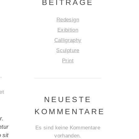
BEITRÄGE
Redesign
Exibition
Calligraphy
Sculpture
Print
.
et
NEUESTE
KOMMENTARE
r.
etur
Es sind keine Kommentare
 sit
vorhanden.