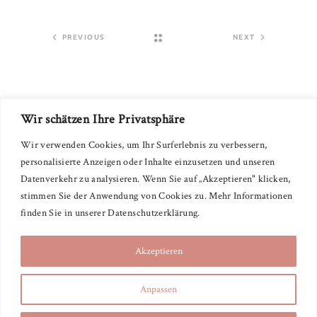
PREVIOUS
NEXT
Wir schätzen Ihre Privatsphäre
Wir verwenden Cookies, um Ihr Surferlebnis zu verbessern,
personalisierte Anzeigen oder Inhalte einzusetzen und unseren
Datenverkehr zu analysieren. Wenn Sie auf „Akzeptieren" klicken,
stimmen Sie der Anwendung von Cookies zu. Mehr Informationen
DAVINA MUXFELD
finden Sie in unserer Datenschutzerklärung.
Impressum
|
Datenschutz
Akzeptieren
Alle Zitate auf dieser Website stammen aus dem Buch „Die
Anpassen
ersten vierzig Tage“ von Heng Ou.